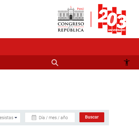
Día / mes / año