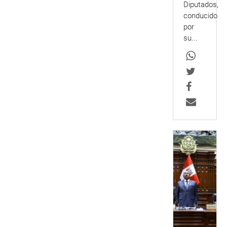
Diputados,
conducido
por
su...