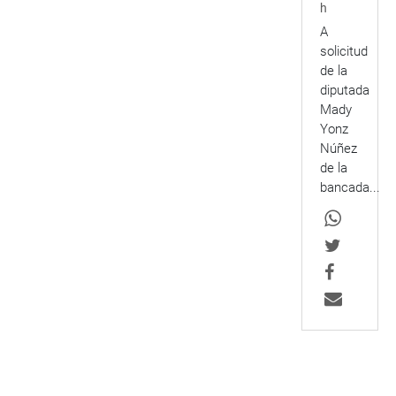
h
A
solicitud
de la
diputada
Mady
Yonz
Núñez
de la
bancada...