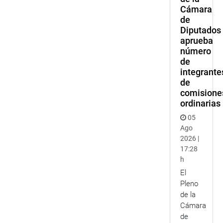
Cámara
de
Diputados
aprueba
número
de
integrante
de
comisione
ordinarias
05
Ago
2026 |
17:28
h
El
Pleno
de la
Cámara
de