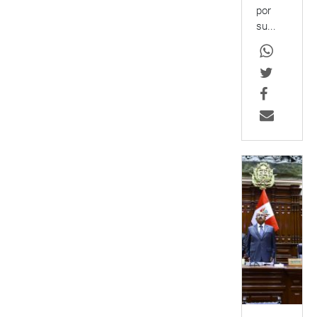
por
su...