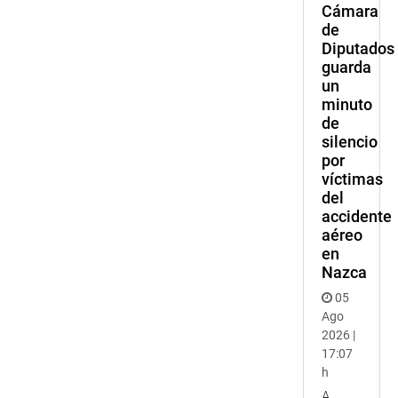
Cámara
de
Diputados
guarda
un
minuto
de
silencio
por
víctimas
del
accidente
aéreo
en
Nazca
05
Ago
2026 |
17:07
h
A