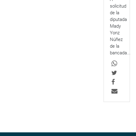
solicitud
de la
diputada
Mady
Yonz
Núñez
de la
bancada...