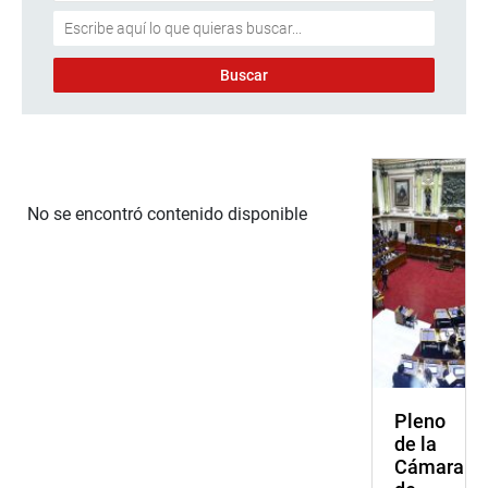
No se encontró contenido disponible
Pleno
de la
Cámara