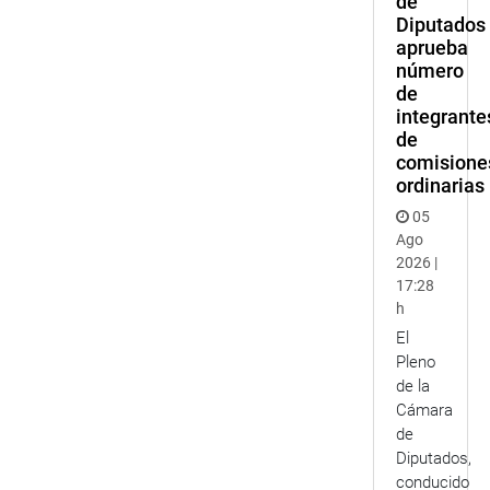
de
Diputados
aprueba
número
de
integrante
de
comisione
ordinarias
05
Ago
2026 |
17:28
h
El
Pleno
de la
Cámara
de
Diputados,
conducido