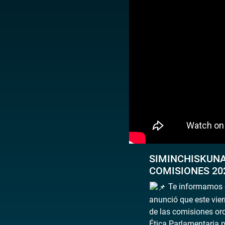
SIMINCHISKUNA
COMISIONES 20
Te informamos q
anunció que este vier
de las comisiones or
Ética Parlamentaria 