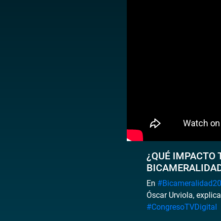
¿QUÉ IMPACTO 
BICAMERALIDAD
En
#Bicameralidad2
Óscar Urviola, explica
#CongresoTVDigital