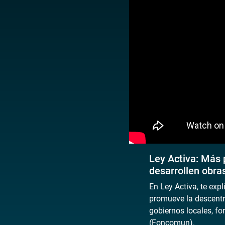
Ley Activa: Más 
desarrollen obra
En Ley Activa, te exp
promueve la descentra
gobiernos locales, f
(Foncomun).