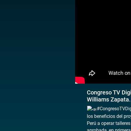
Congreso TV Digit
Williams Zapata.
#CongresoTVDigit
los beneficios del pr
Perú a operar taller
aprobada, en primera