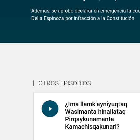
Además, se aprobó declarar en emergencia la cuen
Delia Espinoza por infracción a la Constitución.
OTROS EPISODIOS
¿Ima llamk’ayniyuqtaq
Wasimanta hinallataq
Pirqaykunamanta
Kamachisqakunari?