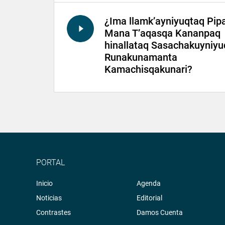
¿Ima llamk’ayniyuqtaq Pip
Mana T’aqasqa Kananpaq
hinallataq Sasachakuyniyu
Runakunamanta
Kamachisqakunari?
PORTAL
Inicio
Agenda
Noticias
Editorial
Contrastes
Damos Cuenta