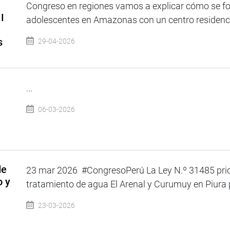
Congreso en regiones vamos a explicar cómo se for
I
adolescentes en Amazonas con un centro residencia
s
29-04-2026
...
06-03-2026
de
23 mar 2026 #CongresoPerú La Ley N.º 31485 prior
o y
tratamiento de agua El Arenal y Curumuy en Piura p
23-03-2026