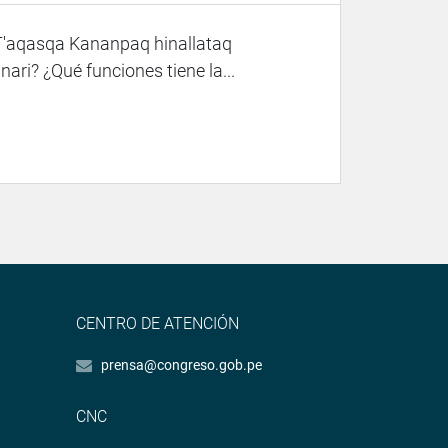
T'aqasqa Kananpaq hinallataq
? ¿Qué funciones tiene la...
CENTRO DE ATENCIÓN
prensa@congreso.gob.pe
CNC