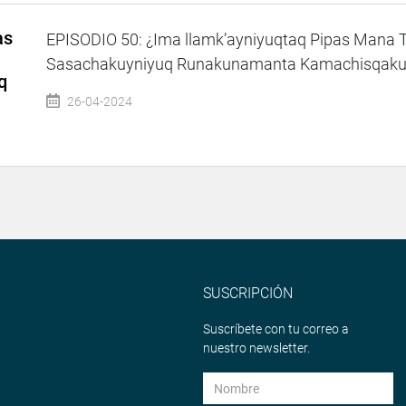
as
EPISODIO 50: ¿Ima llamk’ayniyuqtaq Pipas Mana 
Sasachakuyniyuq Runakunamanta Kamachisqakunari
q
26-04-2024
SUSCRIPCIÓN
Suscríbete con tu correo a
nuestro newsletter.