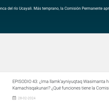
ca del río Ucayali. Más temprano, la Comisión Permanente aprob
EPISODIO 43: ¿Ima llamk’ayniyuqtaq Wasimanta h
Kamachisqakunari? ¿Qué funciones tiene la Comisió
28-02-2024