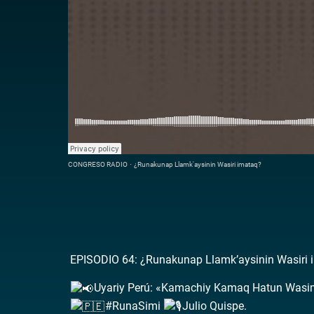
CONGRESO RADIO
·
¿Runakunap Llamk'aysinin Wasiri imataq?
EPISODIO 64: ¿Runakunap Llamk’aysinin Wasiri i
Uyariy Perú: «Kamachiy Kamaq Hatun Wasi
#RunaSimi
Julio Quispe.