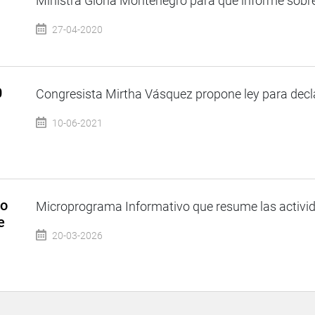
Ministra Gloria Montenegro para que informe sobre 
27-04-2020
0
Congresista Mirtha Vásquez propone ley para declar
10-06-2021
so
Microprograma Informativo que resume las activida
e
20-03-2026