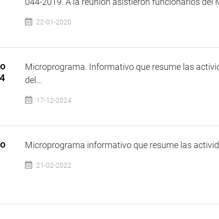
044-2019. A la reunión asistieron funcionarios del M
22-01-2020
so
Microprograma. Informativo que resume las activi
24
del...
17-12-2024
so
Microprograma informativo que resume las activida
21-02-2022