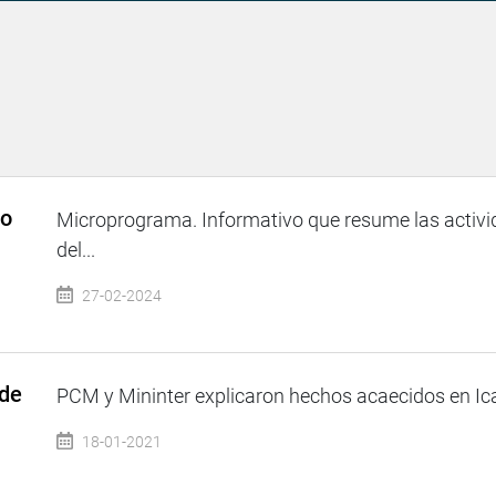
so
Microprograma. Informativo que resume las activi
del...
27-02-2024
 de
PCM y Mininter explicaron hechos acaecidos en Ica 
18-01-2021