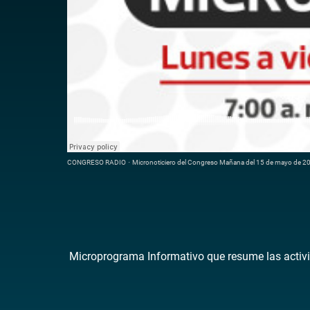
CONGRESO RADIO
·
Micronoticiero del Congreso Mañana del 15 de mayo de 2
Microprograma Informativo que resume las activi