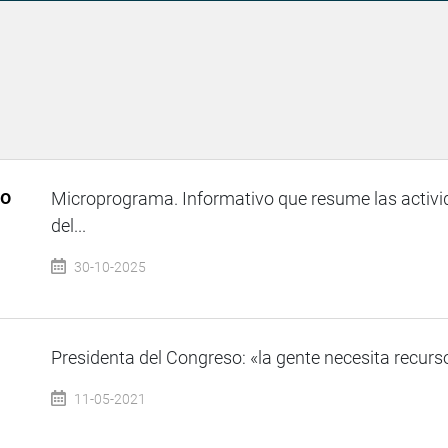
so
Microprograma. Informativo que resume las activi
del...
30-10-2025
1
Presidenta del Congreso: «la gente necesita recursos
11-05-2021