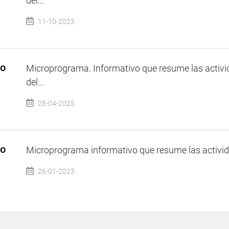
del...
11-10-2023
so
Microprograma. Informativo que resume las activi
del...
28-04-2025
so
Microprograma informativo que resume las activida
26-01-2023