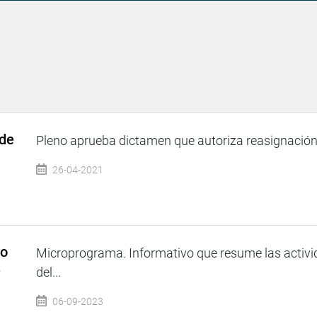
 de
Pleno aprueba dictamen que autoriza reasignación d
26-04-2021
so
Microprograma. Informativo que resume las activi
3
del...
06-09-2023