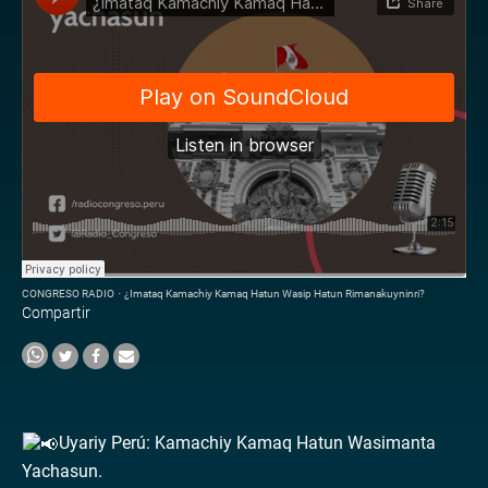
CONGRESO RADIO
·
¿Imataq Kamachiy Kamaq Hatun Wasip Hatun Rimanakuyninri?
Compartir
Uyariy Perú: Kamachiy Kamaq Hatun Wasimanta
Yachasun.