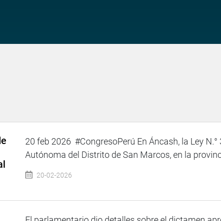
de
20 feb 2026 #CongresoPerú En Áncash, la Ley N.° 
Autónoma del Distrito de San Marcos, en la provinci
al
20-02-2026
–
El parlamentario dio detalles sobre el dictamen ap