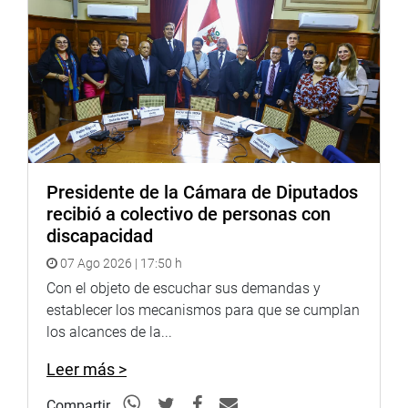
Zavala dio un panorama positivo de lo que vendrá en el
2018 y su visión destacó el desarrollo de la inversión
privada y un “despliegue significativo” de la
infraestructura a través de tres grandes proyectos por
ejecutar el próximo año (el anillo vial periférico, el parque
industrial de Ancón y la masificación del uso del gas
natural) entre otros más que se ejecutarán hasta el 2021.
El ministro informó al Pleno que el PBI del país acelerará
Presidente de la Cámara de Diputados
su ritmo de crecimiento de 2,8% en el presente año, a 4%
recibió a colectivo de personas con
en el 2018 a través de una mayor inversión pública,
discapacidad
especialmente por el dinamismo que impondrán la
07 Ago 2026 | 17:50 h
reconstrucción, la infraestructura para los próximos
Juegos Panamericanos, el despliegue de la inversión en
Con el objeto de escuchar sus demandas y
minería y la aceleración del consumo.
establecer los mecanismos para que se cumplan
los alcances de la...
Sobre el particular, destacó que es clave generar ingresos
fiscales para financiar el impulso fiscal y asegurar un
Leer más >
déficit fiscal de 3,5% del PBI, precisando cuatro ejes que
Compartir