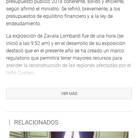
presupuesto público 2018 coherente, sólido y eficiente,
según afirmó el ministro. Se refirió, brevemente, a los
presupuestos de equilibrio financiero y a la ley de
endeudamiento.
La exposición de Zavala Lombardi fue de una hora (se
inició a las 9:52 am) y en el desarrollo de su exposición
destacó que en el presente año se ha creado un marco
regulatorio que permitirá tener mayores recursos para
atender la reconstrucción de las regiones afectadas por el
Niño Costero.
Pronosticó que en un mediano plazo se espera mantener
una inversión privada sostenida y por encima de un 5% a
VER MÁS
través de cuatro ejes: el plan bicentenario de
infraestructura al 2021, mejorar la regulación e
incrementar la productividad laboral, la simplificación
RELACIONADOS
administrativa y calidad regulatoria, y el desarrollo
sectorial.