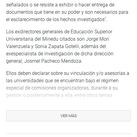
señalados o se resiste a exhibir o hacer entrega de
documentos que tiene en su poder y son necesarios para
el esclarecimiento de los hechos investigados”.
Los exdirectores generales de Educación Superior
Universitaria del Minedu citados son Jorge Mori
Valenzuela y Sonia Zapata Gotelli, además del
exespecialista de investigación de dicha dirección
general, Josmel Pacheco Mendoza.
Ellos deben declarar sobre su vinculación y/o asesorías a
las universidades que se encuentran bajo el régimen
especial de comisiones organizadoras, durante a su
gestión o posteriormente a ella, entre otros temas.
Para este lunes 8 también se convocó al ministro de
Educación, Morgan Quero Gaime, para que informe sobre
VER MÁS
la distribución de los materiales educativos a las
instituciones educativas durante el año 2024 a nivel
nacional y el estado situacional de la infraestructura