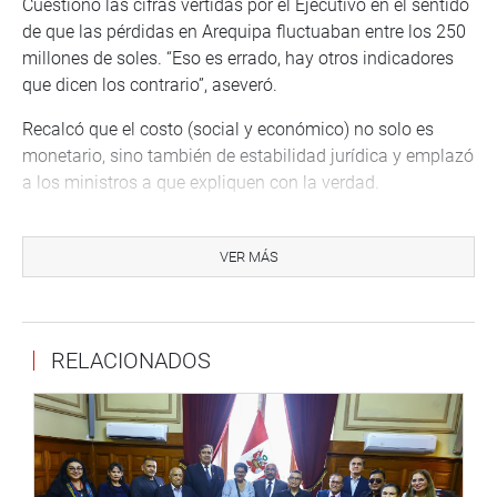
Cuestionó las cifras vertidas por el Ejecutivo en el sentido
de que las pérdidas en Arequipa fluctuaban entre los 250
millones de soles. “Eso es errado, hay otros indicadores
que dicen los contrario”, aseveró.
Recalcó que el costo (social y económico) no solo es
monetario, sino también de estabilidad jurídica y emplazó
a los ministros a que expliquen con la verdad.
En seguida, la vocera de Nuevo Perú, Indira Huilca,
demandó al Estado a ser ágil y eficiente en sus acciones;
VER MÁS
demandó al Ejecutivo a que haga un mea culpa y que se
tenga muy en cuenta la inhabilitación de empresas que
están evaluando procesos de licitación pública como la
RELACIONADOS
que pretende explotar Tía María.
Clemente Flores, legislador oficialista, sostuvo que el
gobierno del que forma parte ha mantenido la coherencia
y ha sido consecuente con la firmeza de defender al
pueblo. “No queremos llegar a cometer los mismos