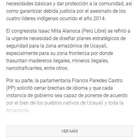
necesidades básicas y dar protección a la comunidad, así
como garantizar debida justicia por el asesinato de los
cuatro líderes indígenas ocurrido el año 2014.
El congresista Isaac Mita Alanoca (Perú Libre) se refirió a
la urgente necesidad de diseñar planes estratégicos de
seguridad para la zona amazónica de Ucayali,
especialmente para su zona fronteriza por donde
trasuntan madereros ilegales, mineros ilegales,
narcotraficantes, entre otros.
Por su parte, la parlamentaria Francis Paredes Castro
(PP) solicitó cerrar brechas de idioma y que cada
instancia de gobierno sea capaz de ponerse de acuerdo
por el bien de los pueblos nativos de Ucayali y toda la
Amazonia.
Asimismo dijo que es necesario aplicar los alcances del
Convenio 169 para resarcir los derechos de las
VER MÁS
comunidades para que su participación sea realmente