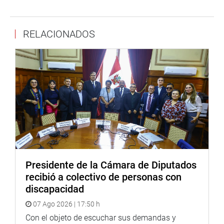
efectiva.
En ese sentido, Paredes Castro afirmó que no hay
RELACIONADOS
políticas reales para la Amazonia. «Este sector carece de
sistemas de comunicación. Más del 70% del territorio
amazónico no está formalizado; no podemos aplicar
ningún plan de desarrollo, para cerrar brechas y generar
cambios reales, con altos índices de asesinatos, cifras
alarmantes de anemia. La necesidad en la selva es muy
grande, debemos actuar en conjunto todas las instancias
del Estado», refirió.
OFICINA DE COMUNICACIONES E IMAGEN
INSTITUCIONAL
Presidente de la Cámara de Diputados
recibió a colectivo de personas con
discapacidad
07 Ago 2026 | 17:50 h
Con el objeto de escuchar sus demandas y