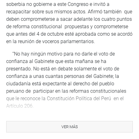
soberbia no gobierne a este Congreso e invitó a
recapacitar sobre sus mismos actos. Afirmó también que
deben comprometerse a sacar adelante los cuatro puntos
de reforma constitucional propuestas y comprometerse
que antes del 4 de octubre esté aprobada como se acordó
en la reunión de voceros parlamentarios.
“No hay ningún motivo para no darle el voto de
confianza al Gabinete que esta mañana se ha
presentado. No está en debate solamente el voto de
confianza a unas cuantas personas del Gabinete; la
ciudadanía está expectante al derecho del pueblo
peruano de participar en las reformas constitucionales
que le reconoce la Constitución Política del Perú en el
Artículo 206.
En el Parlamento construimos de una excepción la regla
general. La primera votación y la discusión que la haga el
VER MÁS
Parlamento, pero que la definición final, la aprobación