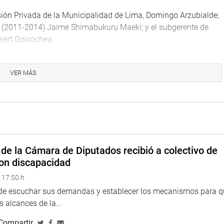
sión Privada de la Municipalidad de Lima, Domingo Arzubialde;
da (2011-2014) Jaime Shimabukuru Maeki; y el subgerente de
eiert Goicochea.
ado al exalcalde de Lima, Luis Castañeda Lossio, quien estaría
ntra la administración pública, en la modalidad de colusión,
VER MÁS
o.
s, Jaime Villafuerte Quiroz, Víctor Madueño Díaz, Bruno
ontractual se suscribieron adendas y tratos directos que
 haber ocurrido dichos eventos, las tarifas actuales de los
de la Cámara de Diputados recibió a colectivo de
ual.
on discapacidad
 17:50 h
ciales del contrato de concesión, la recaudación neta desde el
hubiese sido menor en aproximadamente 229 millones 104 mil
 de escuchar sus demandas y establecer los mecanismos para 
al neta durante cada año sería superior y representaría
 alcances de la...
estimados en la iniciativa privada.
Compartir