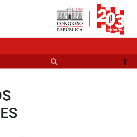
OS
DES