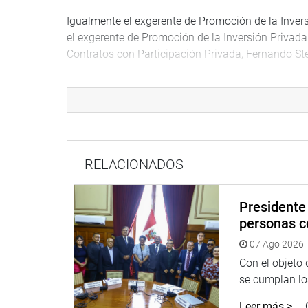
Igualmente el exgerente de Promoción de la Inver
el exgerente de Promoción de la Inversión Priva
Contratos con Participación Privada, Fernando St
En párrafo aparte también se indica como involucr
inmerso en la presunta comisión de los delitos co
cohecho pasivo propio y cohecho pasivo Iimpropi
También estarían involucrados Lucy Zegarra Flore
Luccheti Rodríguez y Elizabeth Vilca Quispe.
RELACIONADOS
La Comisión estableció que durante la ejecución c
incrementaron las tarifas en los peajes, que de no
Presidente 
peajes sería de 4,40 y no 5,70 que es el cobro act
personas c
07 Ago 2026 |
Determinó, asimismo, que bajo las condiciones ini
inicio de la explotación hasta marzo del 2019, 
Con el objeto
246.42 soles. La proyección de la recaudación anu
se cumplan los
aproximadamente el 145% de los ingresos anuales 
Leer más >