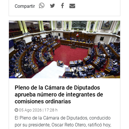
“Gracias a la gestión y trabajo de la parlamentaria, que
Compartir
nos brinda su ayuda, nos informaron que la
municipalidad y la comisaría nos bridarán la justicia que
por derecho nos corresponde”.
Esta reunión con los ciudadanos se realiza una vez al
mes para recibir las quejas y denuncias de muchas
familias afectadas por la corrupción y la burocracia, las
cuales se evalúan para el seguimiento de los casos y
solucionar los problemas.
PRENSA CONGRESO
Pleno de la Cámara de Diputados
aprueba número de integrantes de
comisiones ordinarias
05 Ago 2026 | 17:28 h
El Pleno de la Cámara de Diputados, conducido
por su presidente, Oscar Reto Otero, ratificó hoy,