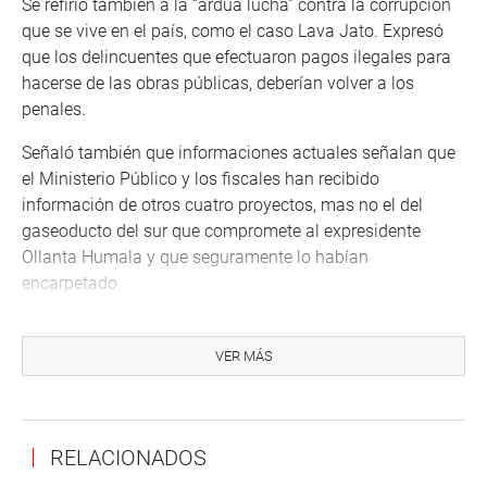
Se refirió también a la “ardua lucha” contra la corrupción
que se vive en el país, como el caso Lava Jato. Expresó
que los delincuentes que efectuaron pagos ilegales para
hacerse de las obras públicas, deberían volver a los
penales.
Señaló también que informaciones actuales señalan que
el Ministerio Público y los fiscales han recibido
información de otros cuatro proyectos, mas no el del
gaseoducto del sur que compromete al expresidente
Ollanta Humala y que seguramente lo habían
encarpetado.
Vilcatoma pidió a los presentes que no se debe
desfallecer hasta lograr que se resuelva los contratos del
VER MÁS
peaje.
CASOS
RELACIONADOS
En esa reunión ciudadana participó Yesela Prado Quispe,