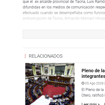
que el ex alcalde provincial de Tacna, Luis Ramó
difundidas en los medios de comunicación respe
efectuado cuando se desempeñaba como funciona
anticorrupción de Tacna, Armando Mamani Hinoj
CENTRO DE NOTICIAS
PRENSA-CONGRESO 26-9-2018
RELACIONADOS
Puede encontrar más información en nuestra pág
Pleno de l
integrante
05 Ago 2026 |
Heraldo
:
goo.gl/Ty5Tto
El Pleno de l
Portal:
http://www.congreso.gob.pe/
Otero, ratificó
Facebook:
https://goo.gl/s5t7XN
Leer más >