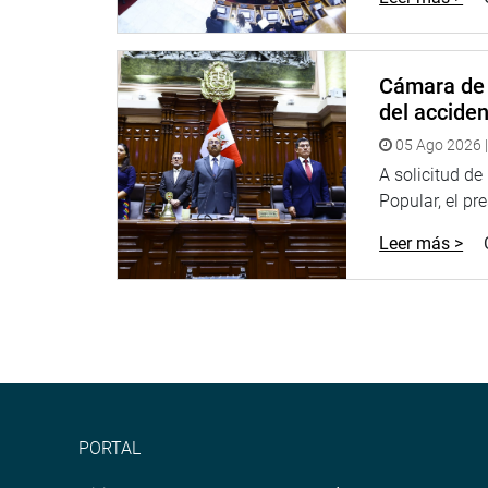
Twitter:
https://goo.gl/iMywRR
YouTube:
https://goo.gl/VBXBNk
Cámara de 
Radio:
goo.gl/hMwTg1
del accide
fotografia.congreso.gob.pe
05 Ago 2026 |
A solicitud d
Popular, el pr
Leer más >
PORTAL