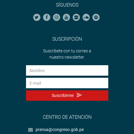
Twitter:
https://twitter.com/congresoperu
SÍGUENOS
<
https://twitter.com/congresoperu
>
Youtube:
http://www.youtube.com/congresoperu
<
http://www.youtub
Soundcloud:
https://soundcloud.com/radiocongreso
<
https://soundcloud
SUSCRIPCIÓN
Suscríbete con tu correo a
nuestro newsletter.
Suscribirme
CENTRO DE ATENCIÓN
prensa@congreso.gob.pe