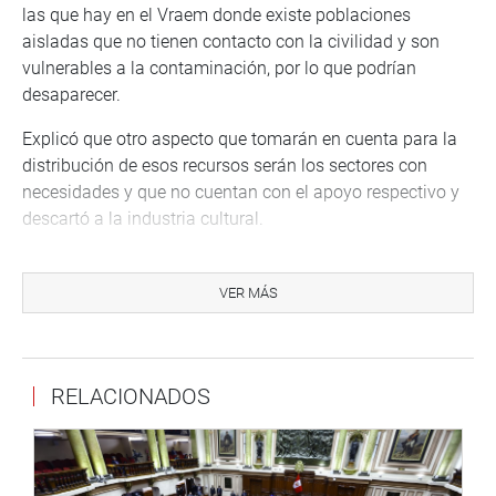
las que hay en el Vraem donde existe poblaciones
aisladas que no tienen contacto con la civilidad y son
vulnerables a la contaminación, por lo que podrían
desaparecer.
Explicó que otro aspecto que tomarán en cuenta para la
distribución de esos recursos serán los sectores con
necesidades y que no cuentan con el apoyo respectivo y
descartó a la industria cultural.
Ante una pregunta del congresista Edwin Vergara (FP)
indicó que esos recursos son saldos del balance del Año
VER MÁS
Fiscal 2017 generados por los ingresos producidos por
las visitas, en particular, a la ciudadela de Machu Picchu
y Los Caminos del Inca, en el Cusco.
RELACIONADOS
El congresista Armando Villanueva (AP) planteó que esos
recursos se queden en la ciudad imperial y Alejandra
Aramayo (FP) pidió la homogenización del presupuesto
para todas las regiones del país.