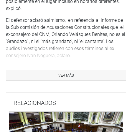
posiblemente en el lugar incluso en horarios diferentes,
explicó.
El defensor aclaró asimismo, en referencia al informe de
la Sub comisión de Acusaciones Constitucionales que el
exconsejero del CNM, Orlando Velásques Benites, no es el
‘Grandazo’ , ni el ‘más grandazo’, ni ‘el cantante’. Los
audios investigados refieren con esos términos al ex
consejero Ivan Noguera, aclaro.
Al concluir la defensa de Orlando Velásquez, el presidente
del Congreso suspendió la sesión de la Comisión
VER MÁS
Permanente por espacio de media hora (hasta las 9pm.)
que se retomará la sesión con la defensa de los otros dos
ex consejeros del CNM investigados Julio Gutiérrez Pebe
RELACIONADOS
y Guido Águila Grados.
PRENSA-CONGRESO-27-9-18
Puede encontrar más información en nuestra página web