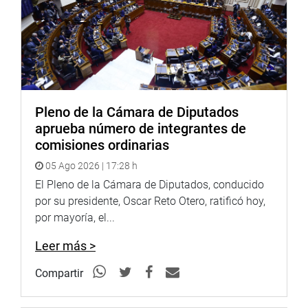
y redes sociales.
Heraldo
:
goo.gl/Ty5Tto
Portal:
http://www.congreso.gob.pe/
Facebook:
https://goo.gl/s5t7XN
Pleno de la Cámara de Diputados
Twitter:
https://goo.gl/iMywRR
aprueba número de integrantes de
YouTube:
https://goo.gl/VBXBNk
comisiones ordinarias
Radio:
goo.gl/hMwTg1
05 Ago 2026 | 17:28 h
fotografia.congreso.gob.pe
El Pleno de la Cámara de Diputados, conducido
por su presidente, Oscar Reto Otero, ratificó hoy,
por mayoría, el...
Leer más >
Compartir