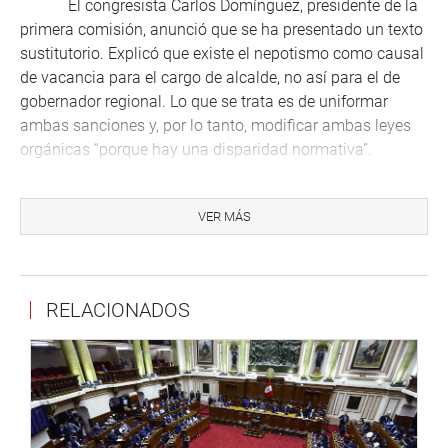
El congresista Carlos Domínguez, presidente de la
primera comisión, anunció que se ha presentado un texto
sustitutorio. Explicó que existe el nepotismo como causal
de vacancia para el cargo de alcalde, no así para el de
gobernador regional. Lo que se trata es de uniformar
ambas sanciones y, por lo tanto, modificar ambas leyes
orgánicas “porque hay una disparidad normativa”.
La presidenta de la comisión de Constitución
informó, por su parte, que también se ha presentado un
VER MÁS
dictamen que amplía las causales de vacancia de los
alcaldes y gobernadores regionales, en el afán de
uniformar las sanciones a ambas autoridades. Coincidió
RELACIONADOS
con Domínguez en que hay una normativa dispersa.
El dictamen de Constitución incorpora la
suspensión en sus cargos de gobernadores y de alcaldes
por estar al margen del debate del presupuesto
participativo, por no cumplir con su labor de dirigir las
acciones en casos de riesgos de desastres, incluso