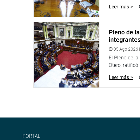
que la empresa sigue siendo de su propiedad, co
Leer más >
me incluyo, primero es la salud del país, comentó.
Para concluir son muchos los hechos que nos han 
Como dice ese viejo adagio “A confesión de parte,
Pleno de l
integrante
En su intervención el congresista Segundo Tapia B
solamente para este Congreso de la República, si
05 Ago 2026 |
escándalo Lavajato que involucra a la empresa má
El Pleno de l
lamentablemente involucra al presidente de la Re
Otero, ratificó
Acá quiero llamar la atención a todos los congres
Leer más >
de la corrupción. Tenemos que fijar posición. Se h
remarcó.
Yo más bien, denomino un tema golpista de Kuczyn
vacan a Kuczynski, el vicepresidente no asumirá l
indispensable, refirió.
De inmediato leyó la portada de un medio local: “
PORTAL
lamenta no haber cerrado el Congreso en la primer