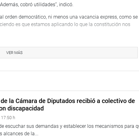
demás, cobró utilidades”, indicó.
o al orden democrático, ni menos una vacancia express, como se
haciendo es que estamos aplicando lo que la constitución nos
nal sino que cumple con su rol de control político, en un
 que nunca la teoría del hecho a la realidad se ha cumplido en
VER MÁS
Poder Ejecutivo, refirió.
grimido son auto incriminatorios. Hay muchas preguntas que
ado muchas cuentas y dinero, no sabe lo que pasa en su cuenta
vidan que los fundamentos de la economía peruana son muy
de la Cámara de Diputados recibió a colectivo de
stración podemos salir adelante, pero hace falta decisión,
on discapacidad
 decisivo”, sostuvo.
 17:50 h
 la nación, por haber incurrido en la causal de incapacidad
 de escuchar sus demandas y establecer los mecanismos para 
a tenido la menor intención de ocultar nada. Ahora sabemos
 alcances de la...