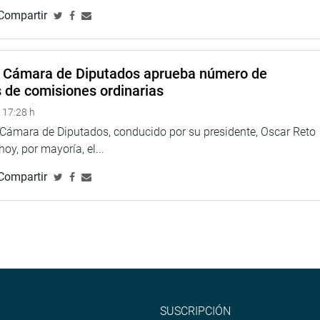
mo también las utilidades. A muchos nos puede causar pesar y
Compartir
llevado a esta decisión, y soy parte de la que hoy tomaremos.
 relevo de pruebas”, culminó.
a Cámara de Diputados aprueba número de
s de comisiones ordinarias
ernal (FP) comentó que hoy es un día, muy triste, no
no también para el pueblo peruano. Estamos frente al
 17:28 h
s corrupta de latino américa y del mundo, y que
a Cámara de Diputados, conducido por su presidente, Oscar Reto
pública, Pedro Pablo Kuczynski, aseveró
 hoy, por mayoría, el...
istas. O estamos del lado de la corrupción, o estamos en contra
Compartir
abla de que se quiere dar un golpe de Estado. Eso es falso,
ski, el hecho de que se crea imprescindible. Y que digan, si
a presidencia para forzar nuevas selecciones, se cree
Mandatario advierte de golpe en mensaje de la nación, y
SUSCRIPCIÓN
a censura ministerial”