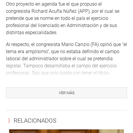
Otro proyecto en agenda fue el que propuso el
congresista Richard Acuña Núñez (APP), por el cual se
pretende que se norme en todo el país el ejercicio
profesional del licenciado en Administración y de sus
distintas especialidades.
Al respecto, el congresista Mario Canzio (FA) opinó que “el
tema era amplísimo”, que no estaba definido el campo
laboral del administrador sobre el cual se pretendía
legislar. Tampoco desarrollaba el campo del ejercicio
profesional. Dijo que solo basta con tener el título.
Por su parte, la congresista Milagros Salazar (FP)
comentó que lo que se pretende es actualizar el ejercicio
VER MÁS
de esa profesión y darles autonomía a los licenciados en
Administración. Javier Velásquez Quesquén (CPA)
recordó que el Tribunal Constitucional ha recogido
RELACIONADOS
experiencias y establecido criterios que determinan lo que
es una profesión riesgosa, que tiene en sus manos bienes