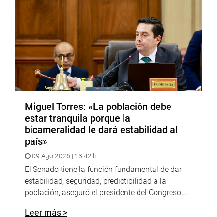
jurídicos y un riesgo social. Preguntó si realmente esa
profesión tiene algo de ello.
Al respecto, el presidente de la Comisión estuvo de
acuerdo con que el proyecto retorne a la asesoría a efecto
de un mayor estudio.
Luego, fue aprobado por mayoría el proyecto de ley que
permite el acceso a la administración pública de los
becarios del programa de postgrado que ofrece el
Miguel Torres: «La población debe
Pronabec. Se presentó un texto sustitutorio y en él se
estar tranquila porque la
señala que los becarios tendrán que aplicar los
bicameralidad le dará estabilidad al
conocimientos adquiridos y que se les otorgará un
país»
beneficio adicional en los concursos de ingreso laboral.
09 Ago 2026 | 13:42 h
Se faculta a Pronabec a firmar convenios con empresas
privadas e instituciones públicas con ese objetivo.
El Senado tiene la función fundamental de dar
estabilidad, seguridad, predictibilidad a la
En el debate, Mario Canzio dijo que el Estado debería
población, aseguró el presidente del Congreso,...
asumir el compromiso de dar trabajo a los becarios a
través de programas que permitan colocarlos en
Leer más >