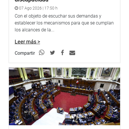
problemáticas.
07 Ago 2026 | 17:50 h
“Con perseverencia y voluntad todo se puede. Les deseo
Con el objeto de escuchar sus demandas y
los mejores éxitos a todos los emprendedores de mi
establecer los mecanismos para que se cumplan
querida región Piura”, acotó Zeta Chunga.
los alcances de la...
Finalmente, las parlamentarias recorrieron los stands
Leer más >
ubicados alrededor de la plaza Constitución donde
apreciaron lo mejor de los productos piuranos.
Compartir