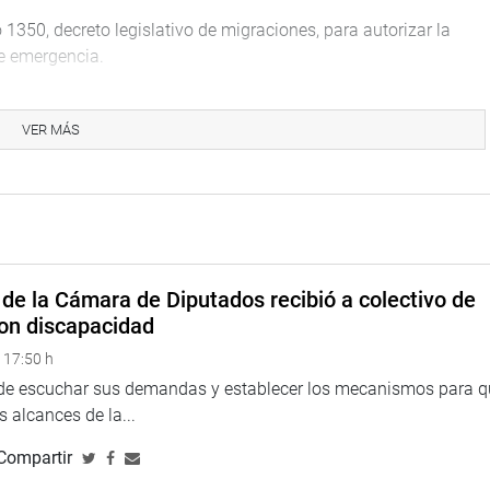
 1350, decreto legislativo de migraciones, para autorizar la
de emergencia.
és de autodefensa y desarrollo rural (CAD).
VER MÁS
 dispone beneficios a favor de los integrantes de las juntas
les de seguridad ciudadana, para establecer medidas de
lificación para el reconocimiento al personal militar, policial y
 el Ecuador en los años 1978,1981 y1995, y dispone la revisión
de la Cámara de Diputados recibió a colectivo de
on discapacidad
en reducir los índices de inseguridad en la ciudadanía.
 17:50 h
lativas (números 32459 y 32526) que autorizan el ingreso de
 de escuchar sus demandas y establecer los mecanismos para 
on armas de guerra al territorio de la república del Perú
 alcances de la...
Compartir