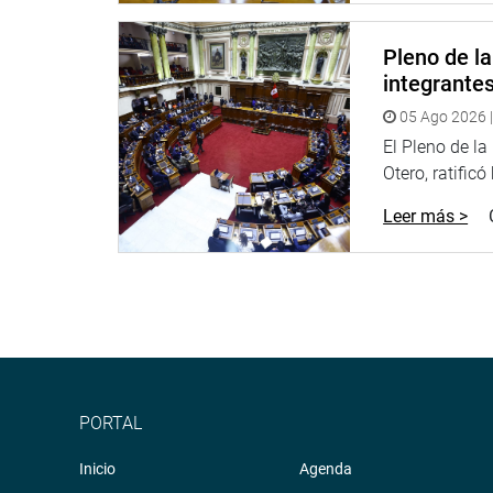
El grupo de trabajo tiene 1 autógrafa pendiente de
-La autógrafa que recae en el Proyecto de Ley 119
Pleno de l
Ventas (IGV) e Impuesto Selectivo al Consumo (ISC),
integrante
beneficios tributarios aplicables a los créditos hi
05 Ago 2026 |
de enero de 2026).
El Pleno de l
DICTÁMENES PENDIENTES
Otero, ratificó
La comisión tiene una serie de dictámenes pendient
Leer más >
-El dictamen recaído en los proyectos de ley 7238
Militar Policial, Decreto Legislativo 1094, para pre
policías que participen en bandas u organizacion
-El dictamen recaído en los proyectos de ley 6840,
de la Ley que regula los procesos de ascensos en 
PORTAL
-El dictamen recaído en el Proyecto de Ley 11133,
Nacional de Becas y Crédito Educativo, a fin de in
Inicio
Agenda
de la policía nacional del Perú y las escuelas e i