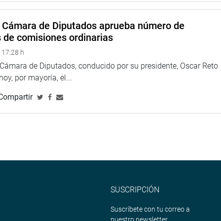
 ser promulgada. Ella es:
37/2024-CR, que modifica la ley del Impuesto General a las
a Cámara de Diputados aprueba número de
 para incluir a los fondos de vivienda militar y policial en los
s de comisiones ordinarias
potecarios y a la primera venta de inmuebles. (Plazo vence el 8
 17:28 h
a Cámara de Diputados, conducido por su presidente, Oscar Reto
 hoy, por mayoría, el...
es para el debate y votación en el Pleno. Entre ellos están:
Compartir
, 7922, 9187 y otros, que plantea modificar el Código Penal
cisar el delito de función y establecer sanciones a militares y
es criminales
 7138, 7533 y otros, que plantea modificar diversos artículos
la Policía Nacional.
SUSCRIPCIÓN
 que propone modificar la ley 29837, ley que crea el Programa
corporar a las escuelas de la dirección de educación y doctrina
Suscríbete con tu correo a
nstitutos de formación profesional de las Fuerzas Armadas.
nuestro newsletter.