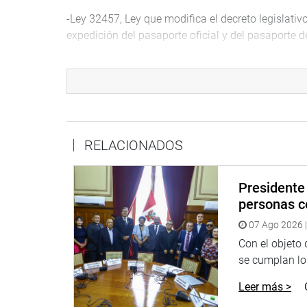
-Ley 32457, Ley que modifica el decreto legislativo
expedición del pasaporte oficial y del pasaporte 
-Ley 32492, Ley que reconoce y regula a los comit
-Ley 32487, Ley que modifica la ley 29701, ley que
vecinales y establece el día de las juntas vecina
identificación y apoyo a dichas juntas.
RELACIONADOS
-Ley 32547, Ley que establece un nuevo plazo de ca
civil que participó en los conflictos armados con
de la legislación aplicable a dicha calificación.
Presidente 
personas c
Las normas tienen impacto social, principalmente 
07 Ago 2026 |
Asimismo, se promulgaron dos resoluciones legis
Con el objeto
una unidad naval y de personal militar extranjero c
se cumplan los
AUTÓGRAFA
Leer más >