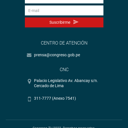
<
https://soundcloud.com/radiocongreso
>
Sistema de Archivo Fotográfico (SAF):
http://www4.congreso.gob.pe/fotografia.asp
Suscribirme
CENTRO DE ATENCIÓN
prensa@congreso.gob.pe
CNC
Palacio Legislativo Av. Abancay s/n.
Cercado de Lima
311-7777 (Anexo 7541)