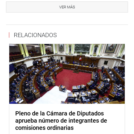
estadística según el legislador Mantilla Medina, quien
VER MÁS
propuso realizar una campaña conjunta entre la PNP y el
Congreso de la República por intermedio de la Oficina de
Seguridad Ciudadana, pero enfocada en los colegios
RELACIONADOS
primarios y secundarios donde el objetivo debe ser
inculcar obediencia a la autoridad y las reglas de tránsito.
El juez supremo Luis Alberto Zeballos Vela propuso
charlas de seguridad vial a los conductores, las mismas
que deben ser certificadas y estas a su vez condición
exigida para entregar la revisión técnica.
El Coronel (PNP) Franklin Barreto Verástegui comentó
que la cifra de accidentes de tránsito se ha reducido
gracias al trabajo de su institución; entre los años 1980 y
1982 se suscitaron 24 mil muertes por accionar del
Pleno de la Cámara de Diputados
terrorismo, mientras en ese mismo periodo los
aprueba número de integrantes de
accidentes de tránsito ocasionaron 34 mil muertes
comisiones ordinarias
absurdas.