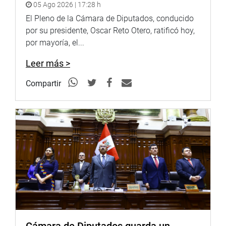
05 Ago 2026 | 17:28 h
En representación del alcalde de Lima, Elvira Moscoso,
El Pleno de la Cámara de Diputados, conducido
propuso un trabajo comprometido y conjunto que permita
por su presidente, Oscar Reto Otero, ratificó hoy,
identificar los puntos neurálgicos del transporte y
por mayoría, el...
conectar con los transportistas en una cruzada que
premie a los buenos conductores con u8n estímulo
Leer más >
efectivo.
Compartir
Federico Batifora, experto en temas de transporte, sostuvo
que esta problemática mundial ocasionada por el
incremento de medios de transporte ha matado en los
últimos 115 años más de 100 millones de personas
superando la cifra de 70 millones que originaron todas
las guerras juntas.
Es necesario considerar la educación vial como política
pública. El trabajo preventivo con niños y jóvenes es
esencial pero en lo inmediato las sanciones y acciones
contra los infractores deben ser drásticas. El peruano
está perfectamente capacitado para cambiar de