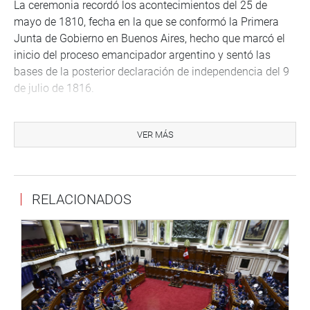
La ceremonia recordó los acontecimientos del 25 de
mayo de 1810, fecha en la que se conformó la Primera
Junta de Gobierno en Buenos Aires, hecho que marcó el
inicio del proceso emancipador argentino y sentó las
bases de la posterior declaración de independencia del 9
de julio de 1816.
Asimismo, se evocó el legado de próceres como Cornelio
Saavedra, Mariano Moreno, Manuel Belgrano, Juan José
VER MÁS
Castelli, Miguel de Azcuénaga, Domingo French, Antonio
Beruti y Manuel Alberti, quienes impulsaron los ideales
libertarios de la Revolución de Mayo, inspirando los
RELACIONADOS
movimientos independentistas en toda América Latina.
OFICINA DE COMUNICACIONES E IMAGEN
INSTITUCIONAL