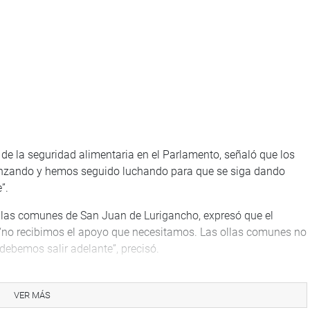
de la seguridad alimentaria en el Parlamento, señaló que los
nzando y hemos seguido luchando para que se siga dando
”.
 ollas comunes de San Juan de Lurigancho, expresó que el
ó, “no recibimos el apoyo que necesitamos. Las ollas comunes no
ebemos salir adelante”, precisó.
 Municipalidad Metropolitana de Lima, saludó la presencia de
l trabajo realizado en favor de las ollas comunes y “el empuje
VER MÁS
tación”.