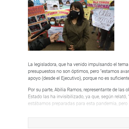
La legisladora, que ha venido impulsando el tema 
presupuestos no son óptimos, pero “estamos ava
apoyo (desde el Ejecutivo), porque no es suficiente
Por su parte, Abilia Ramos, representante de las
Estado las ha invisibilizado, ya que, según relat
estábamos preparadas para esta pandemia, pero d
En otro momento, Jéssica Huamán, regidora de la
la presidenta del Congreso a quien agradeció por e
que ha dado por posicionar el derecho a la alimen