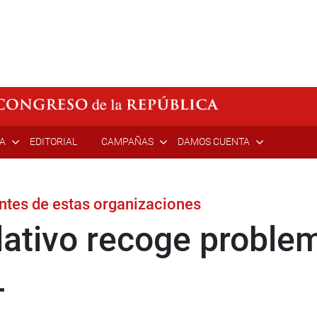
ÍA
EDITORIAL
CAMPAÑAS
DAMOS CUENTA
entes de estas organizaciones
slativo recoge proble
L