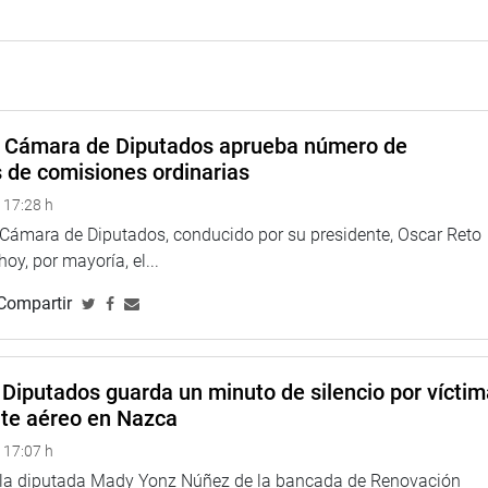
z presentó un proyecto de ley que propone declarar de
iento de la emergencia alimentaria en nuestro país.
, se dispone que el Estado priorice la asignación de recursos,
s ollas comunes, la agricultura familiar y otras iniciativas
a Cámara de Diputados aprueba número de
mentos de la población en situación de inseguridad
s de comisiones ordinarias
 17:28 h
ando Nacional de Respuesta frente a la Emergencia Alimentaria
a Cámara de Diputados, conducido por su presidente, Oscar Reto
puesta rápida y oportuna con enfoque de derechos humanos y
 hoy, por mayoría, el...
Compartir
Diputados guarda un minuto de silencio por vícti
nte aéreo en Nazca
 17:07 h
e la diputada Mady Yonz Núñez de la bancada de Renovación