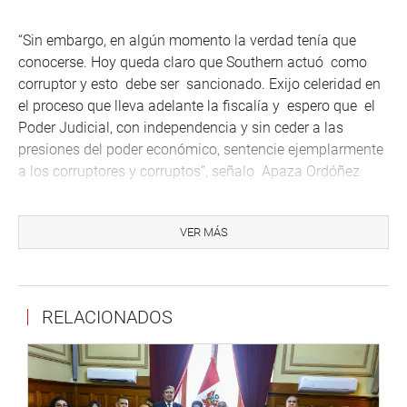
“Sin embargo, en algún momento la verdad tenía que
conocerse. Hoy queda claro que Southern actuó como
corruptor y esto debe ser sancionado. Exijo celeridad en
el proceso que lleva adelante la fiscalía y espero que el
Poder Judicial, con independencia y sin ceder a las
presiones del poder económico, sentencie ejemplarmente
a los corruptores y corruptos”, señalo Apaza Ordóñez
VER MÁS
La lucha de los pueblos del Valle de Tambo, para la
cancelación del proyecto minero, se mantiene y se ha
fortalecido por los justos y dignos propósitos que la
motivan, como son el derecho a la vida y la agricultura
RELACIONADOS
como actividad que le traerá bienestar a sus familias y a
la sociedad.