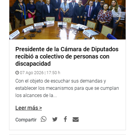
Agradecemos su difusión
Arequipa 30 de octubre del 2015
Prensa – Despacho Congresal
Presidente de la Cámara de Diputados
Mayor información: 987126891 / 964731548
recibió a colectivo de personas con
discapacidad
07 Ago 2026 | 17:50 h
Con el objeto de escuchar sus demandas y
establecer los mecanismos para que se cumplan
los alcances de la...
Leer más >
Compartir