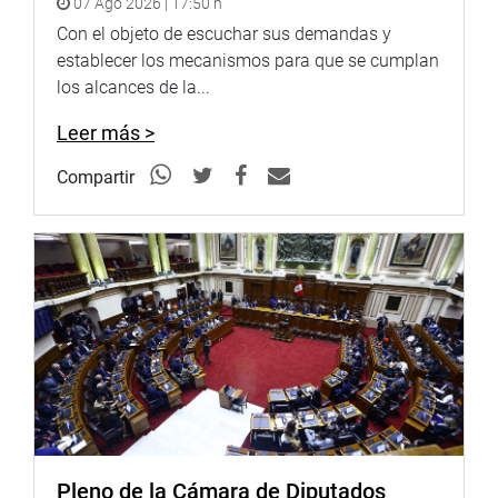
07 Ago 2026 | 17:50 h
internacionales no caben los referéndums. “Pero ese no
Con el objeto de escuchar sus demandas y
es el problema, sino la gravedad de la propuesta
establecer los mecanismos para que se cumplan
infringiendo la Constitución y su deber de defender a la
los alcances de la...
Patria”, anotó.
Leer más >
AUDIENCIAS
Compartir
Durante la sesión también se vio la denuncia
constitucional formulada por el exfiscal supremo Luis
Carlos Arce Córdova contra el juez supremo Jorge Luis
Salas Arenas, presidente del Jurado Nacional de
Elecciones (JNE), y contra la exfiscal de la Nación Zoraida
Ávalos Rivera; por presunta infracción constitucional de
los artículos 3, 176, 178 de la Constitución Política del
Perú; y por la probable comisión de los delitos de Abuso
de Autoridad y Usurpación de Funciones, previstos en los
artículos 376 y 361 del Código Penal, respectivamente.
El delegado de la denuncia, congresista Édgar Reymundo
Pleno de la Cámara de Diputados