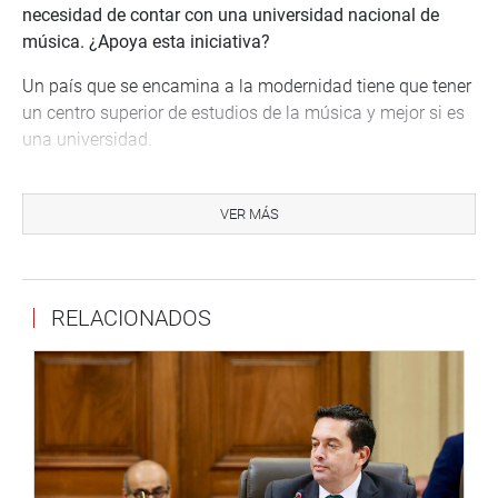
necesidad de contar con una universidad nacional de
música. ¿Apoya esta iniciativa?
Un país que se encamina a la modernidad tiene que tener
un centro superior de estudios de la música y mejor si es
una universidad.
Yo hubiera querido estudiar en un conservatorio del
extranjero o en el conservatorio, como estos jóvenes.
VER MÁS
Tenemos talentos de la música, éstos jóvenes, como
Juan Diego Flores, estudian sin embargo en malas
condiciones, ni siquiera tienen un local adecuado con
RELACIONADOS
infraestructura acústica, sus aulas son de tabiquería,
tenemos una deuda pendiente de más de 100 años con
esta institución (conservatorio), tenemos que tener un
local adecuado para darles oportunidades a estos
talentos.
¿Pero Ud. es parte de este gobierno que está de salida y
que ha dado mucha importancia a la educación, ¿por qué