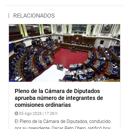
respecto a esos países y ello eleva las tasas. El costo del
crédito incluye costos operativos independientes del
RELACIONADOS
monto, y un menor tamaño del crédito implica una mayor
tasa de interés efectiva.
Afirmó también que un ponerle un tope a las tasas
de interés dejaría sin historial crediticio a numerosas
familias que recién están accediendo al sistema
financiero. En algunos países las comisiones llegan a
duplicar la tasa de interés nominal, subestimando el
verdadero costo efectivo del crédito.
La exposición de la superitendenta Heysen Zegarra
se relacionó con el mismo tema y en algunos puntos
Pleno de la Cámara de Diputados
coincidió con lo expresado por el titular del BCR. Dijo que
aprueba número de integrantes de
hay costos adicionales que inciden en el alto cobro de
comisiones ordinarias
las deudas por préstamos y al hecho de que los deudores
05 Ago 2026 | 17:28 h
que viven en zonas alejadas del país tienen que pagar un
mayor interés por los préstamos debido a la dificultad en
El Pleno de la Cámara de Diputados, conducido
obtener información, llegar a las zonas más apartadas y
por su presidente, Oscar Reto Otero, ratificó hoy,