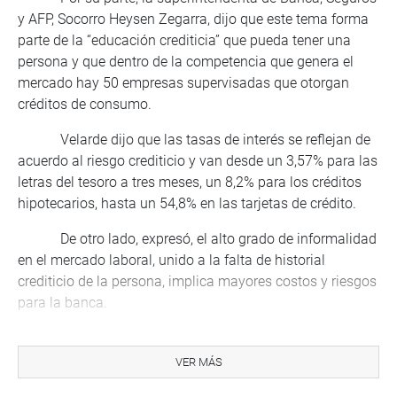
y AFP, Socorro Heysen Zegarra, dijo que este tema forma
parte de la “educación crediticia” que pueda tener una
persona y que dentro de la competencia que genera el
mercado hay 50 empresas supervisadas que otorgan
créditos de consumo.
Velarde dijo que las tasas de interés se reflejan de
acuerdo al riesgo crediticio y van desde un 3,57% para las
letras del tesoro a tres meses, un 8,2% para los créditos
hipotecarios, hasta un 54,8% en las tarjetas de crédito.
De otro lado, expresó, el alto grado de informalidad
en el mercado laboral, unido a la falta de historial
crediticio de la persona, implica mayores costos y riesgos
para la banca.
Respecto a los costos fijos promedio, informó que
son los más altos en el Perú frente a Colombia, Chile y
VER MÁS
México porque el tamaño del crédito sobre el PBI es bajo