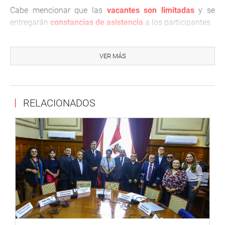
Cabe mencionar que las
vacantes son limitadas
y se
entregarán
constancias de asistencia
a los participantes.
Para obtener mayor información sobre el taller, puede
contactarse con el siguiente correo electrónico:
VER MÁS
jarana@congreso.gob.pe
; o con el número telefónico:
311-7705
o
311-7777 anexo: 7082
.
RELACIONADOS