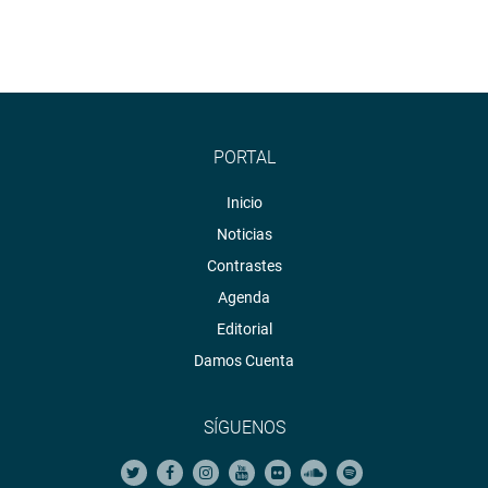
Hospital Daniel Alcaldes Carrión del Callao. Allí vio la
problemática y necesidades de ese centro hospitalario. En
el lugar fue recibido por el director del nosocomio, Ricardo
Corcuera.
María Melgarejo (FP) organizó una ceremonia de
reconocimiento a los miembros del Ejército de Ángeles de
PORTAL
Áncash y del Perú
Inicio
“La carrera de
enfermería
es muy noble y debe ser
Noticias
reconocida con justicia; el Congreso del Perú, a través de
Contrastes
políticas legislativas viene cumpliendo con el sector
Agenda
Salud
”, manifestó.
Editorial
Otra congresista de FP, Gladys Andrade, culminó con éxito
Damos Cuenta
la ceremonia de reconocimiento a personalidades que
han aportado y contribuyen a la cultura afroperuana en el
distrito de Huaura. Estuvo acompañada de sus colegas
SÍGUENOS
de bancada Marco Miyashiro y César Segura.