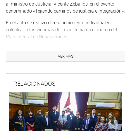
al ministro de Justicia, Vicente Zeballos, en el evento
denominado «Tejiendo caminos de justicia e integración».
En el acto se realizó el reconocimiento individual y
colectivo a las víctimas de la violencia en el marco del
Plan Integral de Reparaciones.
La congresista Alejandra Aramayo (FP) fue testigo de la
suscripción de un convenio entre la Universidad Nacional
VER MÁS
San Agustín de Arequipa y el Ministerio de Salud para
crear un Centro de Referencia de Lupus en Arequipa.
“¡Compromiso cumplido!, Arequipa será la primera en
RELACIONADOS
contar con un centro de esta especialidad”, expresó.
De otro lado, destacó que la Ley N° 30772, de su autoría,
promueve la atención educativa a estudiantes
hospitalizados; y presentó su propuesta de ley que
entregó al Congreso para crear la Defensoría del
Paciente.