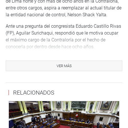
de Lima norte y con más de ocho años en la Contraloría,
entre otros cargos, aspira a reemplazar al actual titular de
la entidad nacional de control, Nelson Shack Yalta.
Ante una pregunta del congresista Eduardo Castillo Rivas
(FP), Aguilar Surichaqui, respondió que le motiva ocupar
el máximo cargo de la Contraloría por el hecho de
conocerla por dentro desde hace ocho años.
“Soy consciente de sus falencias y reclamos de los
trabajadores, de las potencialidades de la institución que
VER MÁS
no han sido desarrolladas; y lo nuevo que hay que
incorporar y aportar con cambios para que la entidad esté
al servicio de la sociedad, sin que sea el terror de la
RELACIONADOS
administración pública”, expresó.
Castillo Rivas inquirió sobre las propuestas que tiene para
superar las deficiencias en la Contraloría. El postulante se
pronunció por la necesidad de hacer un planeamiento que
comprenda capacitación, análisis de las necesidades del