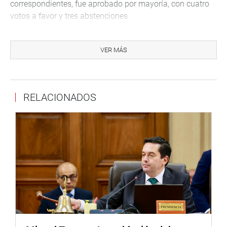
correspondientes, fue aprobado por mayoría, con cuatro
votos a favor y tres abstenciones
De igual manera, fueron aprobados por mayoría los
informes de ocho decretos legislativos que no tienen que
VER MÁS
ver con temas de derechos humanos, soberanía, dominio,
integridad del Estado, defensa nacional, ni obligaciones
financieras del Estado.
RELACIONADOS
No crean ni modifican o suprimen tributos, no exigen
modificaciones o derogación de leyes, ni requieren
medidas legislativas para su ejecución y cumplen con el
plazo de tres días para la dación de cuenta del Congreso,
como lo dispone el artículo 93 del Reglamento del
Congreso de la República.
En ese sentido, fueron aprobados, entre ellos, el que
establece el marco normativo para la adaptación de los
servicios públicos de protección social, ante situaciones
de emergencia; el que modifica la Ley Marco de Licencia