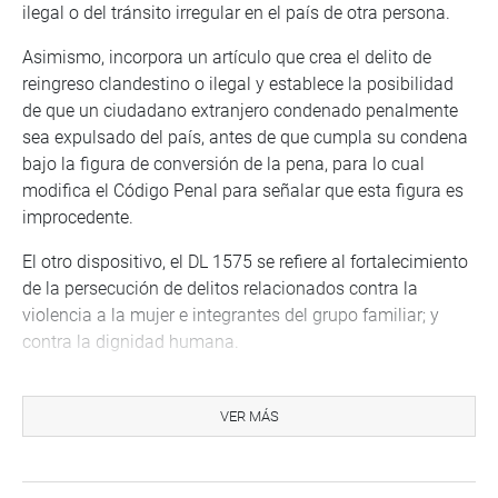
ilegal o del tránsito irregular en el país de otra persona.
Asimismo, incorpora un artículo que crea el delito de
reingreso clandestino o ilegal y establece la posibilidad
de que un ciudadano extranjero condenado penalmente
sea expulsado del país, antes de que cumpla su condena
bajo la figura de conversión de la pena, para lo cual
modifica el Código Penal para señalar que esta figura es
improcedente.
El otro dispositivo, el DL 1575 se refiere al fortalecimiento
de la persecución de delitos relacionados contra la
violencia a la mujer e integrantes del grupo familiar; y
contra la dignidad humana.
DECLARATORIA DE EMERGENCIA
VER MÁS
De igual manera, aprobó once informes de decretos
supremos de estados de excepción emitidos por el Poder
Ejecutivo para prorrogar el estado de emergencia en