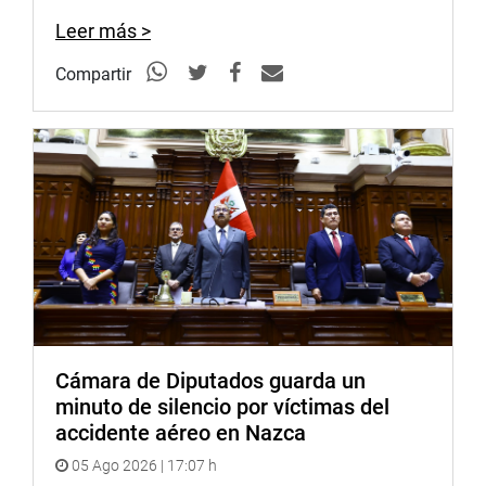
En consecuencia, se señala en el informe, que los
Leer más >
decretos supremos en cuestión han observado los
requisitos sustanciales para su emisión y con los
Compartir
parámetros de temporalidad, proporcionalidad y
necesidad.
Juárez Gallegos hizo hincapié en el hecho de que el Poder
Ejecutivo entregó, a destiempo uno de los informes,
aunque no significará su nulidad, pero hizo un llamado de
atención para que no se vuelva a suceder.
La titular del grupo de trabajo, Carmen Patricia Juárez
Gallegos (FP) dio cuenta también de la relación de los 24
actos normativos de la presidenta de la República para la
emisión del informe correspondiente.
Cámara de Diputados guarda un
minuto de silencio por víctimas del
TRATADOS INTERNACIONALES EJECUTIVOS
accidente aéreo en Nazca
De la misma forma, aprobó los informes sobre los
05 Ago 2026 | 17:07 h
tratados internacionales ejecutivos, referidos a la