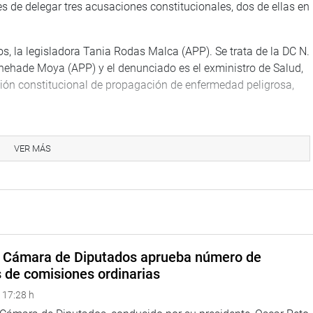
 de delegar tres acusaciones constitucionales, dos de ellas en
os, la legisladora Tania Rodas Malca (APP). Se trata de la DC N.
hehade Moya (APP) y el denunciado es el exministro de Salud,
ción constitucional de propagación de enfermedad peligrosa,
VER MÁS
gestión cumplida en el período que les tocó asumir el encargo.
es ordinarias y 30 extraordinarias; recepcionó 56 denuncias
smo, fueron declaradas improcedentes 5; inadmisibles 1, y
es y quedó 1 para debatir en el Pleno.
a Cámara de Diputados aprueba número de
rmes finales y 3 fueron por el Pleno.
s de comisiones ordinarias
s que se ocuparon, como el N.° 247, en el que los denunciados
 17:28 h
Guido Aguila Grados, Julio Atilio Gutiérrez Pebes, Iván