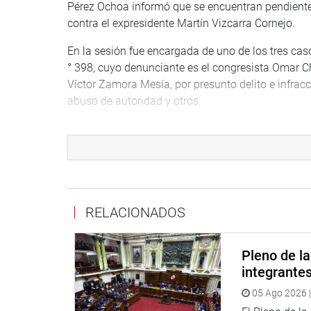
Pérez Ochoa informó que se encuentran pendientes
contra el expresidente Martín Vizcarra Cornejo.
En la sesión fue encargada de uno de los tres cas
° 398, cuyo denunciante es el congresista Omar C
Víctor Zamora Mesía, por presunto delito e infrac
abuso de autoridad y otros.
BALANCE
El congresista Pérez Ochoa hizo un balance de la 
Indicó que ese grupo de trabajó realizó 23 sesion
constitucionales y declaró procedentes 18. Asimi
mixtas 3.
RELACIONADOS
Derivó a la Comisión Permanente 10 informes final
Pleno de l
Informó que la Comisión Permanente aprobó 4 info
integrante
Se refirió también a los casos emblemáticos de lo
05 Ago 2026 |
son los exmagistrados César Hinostroza Pariachi, 