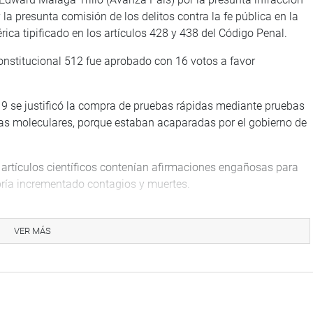
y la presunta comisión de los delitos contra la fe pública en la
ica tipificado en los artículos 428 y 438 del Código Penal.
Constitucional 512 fue aprobado con 16 votos a favor
19 se justificó la compra de pruebas rápidas mediante pruebas
bas moleculares, porque estaban acaparadas por el gobierno de
artículos científicos contenían afirmaciones engañosas para
bría incrementado contagios y muertes.
VER MÁS
mitió a trámite la Denuncia Constitucional 516 formulada por el
el expresidente Pedro Castillo por la presunta comisión del
 388 del Código Penal.
utilizado indebidamente aeronaves de la Fuerza Aérea y del