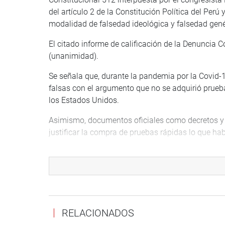
del artículo 2 de la Constitución Política del Perú 
modalidad de falsedad ideológica y falsedad genér
El citado informe de calificación de la Denuncia 
(unanimidad).
Se señala que, durante la pandemia por la Covid-
falsas con el argumento que no se adquirió prue
los Estados Unidos.
Asimismo, documentos oficiales como decretos y 
justificar la compra de pruebas rápidas lo que ha
PEDRO CASTILLO
Con 8 a favor, 7 en contra y 0 abstenciones se ad
exfiscal de la Nación, Juan Carlos Villena, contra 
delito de peculado de uso tipificado en el artículo
RELACIONADOS
La denuncia refiere que, Castillo Terrores habría 