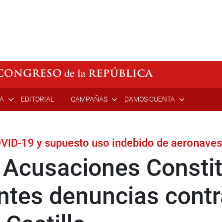
ÍA
EDITORIAL
CAMPAÑAS
DAMOS CUENTA
VID-19 y supuesto uso indebido de aeronaves
 Acusaciones Constit
ntes denuncias contr