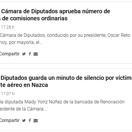
ón pública, para fines ajenos a su servicio como el transporte
Lima a Cajamarca para un evento privado.
a Cámara de Diputados aprueba número de
s de comisiones ordinarias
 17:28 h
 abstenciones, se aprobó la procedencia de la Denuncia
a Cámara de Diputados, conducido por su presidente, Oscar Reto
 Nación, Delia Espinoza, en contra de Luciana León, en su
 hoy, por mayoría, el...
Compartir
omisión del delito contra la administración pública, en la
ficado en el art. 400 primer y segundo párrafo del Código Penal.
Diputados guarda un minuto de silencio por vícti
nte aéreo en Nazca
probó tres informes de calificación que declaran
 17:07 h
e la diputada Mady Yonz Núñez de la bancada de Renovación
es se declaró improcedente la Denuncia Constitucional 278
esidente de la Cámara...
los (PL) contra el expresidente Francisco Sagasti por la
Compartir
a Constitución y la presunta comisión del delito de Patrocinio