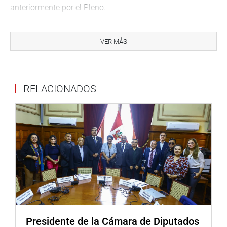
anteriormente por el Pleno.
INFORMES DE CALIFICACIÓN
VER MÁS
En otro momento, la subcomisión aprobó, en forma
unánime, la recomendación de improcedencia del Informe
de Calificación de la Denuncia Constitucional N.°129
formulada por la exfiscal de la Nación, Zoraida Ávalos
RELACIONADOS
Rivera, contra el exjuez supremo, Enrique Mendoza
Ramírez, por el presunto delito contra la administración
pública, en la modalidad de cohecho pasivo específico,
tipificado en el artículo 395º del Código Penal.
El argumento esgrimido por la secretaría técnica es que
feneció el plazo del antejuicio.
También fue aprobado en forma unánime la propuesta de
la improcedencia del Informe de Calificación de la
Denuncia Constitucional N.° 133 presentada por Jesús
Presidente de la Cámara de Diputados
Linares Cornejo, contra la exfiscal de la Nación, Zoraida