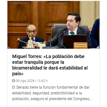
Más adelante, la parlamentaria Patricia Chirinos (RP)
presentó una reconsideración a esa votación, pero fue
rechazada.
IMPROCEDENTES
La subcomisión que preside Lady Camones aprobó los
informes de calificación que declaran improcedentes las
siguientes denuncias constitucionales:
-DC 458, formulada por la excongresista María Cordero
Miguel Torres: «La población debe
Jon Tay contra los congresistas Martha Moyano Delgado,
estar tranquila porque la
Eduardo Castillo Rivas, Patricia Juárez Gallegos, Juan
bicameralidad le dará estabilidad al
Carlos Lizarzaburu Lizarzaburu y Arturo Alegría García y
país»
la exfiscal de la nación, Patricia Benavides Vargas, por la
09 Ago 2026 | 13:42 h
presunta infracción al artículo 93 y numerales 2 y 3 del
artículo 139 de la Constitución y la posible comisión del
El Senado tiene la función fundamental de dar
delito de tráfico de influencias agravado; tipificado en el
estabilidad, seguridad, predictibilidad a la
artículo 400 del Código Penal.
población, aseguró el presidente del Congreso,...