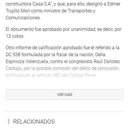
constructora Casa S.A”, y que, para ello, designó a Edmer
Trujillo Mori como ministro de Transportes y
Comunicaciones.
El documento fue aprobado por unanimidad, es decir, por
13 votos.
Otro informe de calificación aprobado fue el referido a la
DC 538 formulada por la fiscal de la nación, Delia
Espinoza Valenzuela, contra el congresista Raúl Doroteo
Carbajo, por la posible comisión del delito de concusión,
tipificado en el artículo 382 del Código Penal.
Se trata del caso de un supuesto recorte de sueldo a una
trabajadora del despacho del referido legislador.
VER MÁS
El documento, que recomienda la admisión a trámite de
esta denuncia, obtuvo 6 votos a favor, 3 contra y 3
abstenciones.
RELACIONADOS