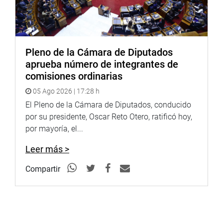
PRENSA-CONGRESO 17-8-17
Pleno de la Cámara de Diputados
Síguenos en nuestra página web y redes sociales.
aprueba número de integrantes de
comisiones ordinarias
05 Ago 2026 | 17:28 h
http://www.congreso.gob.pe/
El Pleno de la Cámara de Diputados, conducido
por su presidente, Oscar Reto Otero, ratificó hoy,
Facebook:
https://www.facebook.com/congresoperu
por mayoría, el...
Twitter:
https://twitter.com/congresoperu
Leer más >
Youtube:
http://www.youtube.com/congresoperu
Compartir
Soundcloud:
https://soundcloud.com/radiocongreso