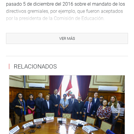
pasado 5 de diciembre del 2016 sobre el mandato de los
directivos gremiales, por ejemplo, que fueron aceptados
por la presidenta de la Comisión de Educación.
La aprobación del dictamen en primera votación fue así:
96 a favor, ninguno en contra y cinco abstenciones. La
VER MÁS
segunda votación se producirá transcurridos siete días
calendarios.
El pleno también sancionó la propuesta de la Comisión
RELACIONADOS
de Cultura para declarar de interés nacional la
investigación, conservación y puesta en valor del arte en
roca ubicado en el Parque Nacional de Cutervo, del
Santuario Nacional Tabaconas Namballe, del Santuario
Nacional Cordillera de Colán, del Refugio de Vida Silvestre
Bosques Nublados de Udima, de la Reserva Comunal
Chayu Nain, de los Bosques de Protección de
Pagaibamba y de los Bosques de Protección de Alto
Mayo, ubicados en los departamentos de Cajamarca,